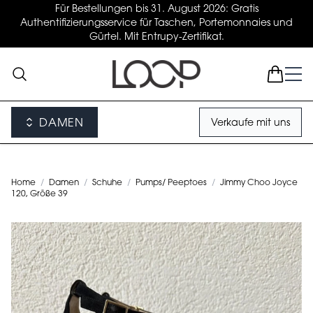
Für Bestellungen bis 31. August 2026: Gratis
Authentifizierungsservice für Taschen, Portemonnaies und
Gürtel. Mit Entrupy-Zertifikat.
DAMEN
Verkaufe mit uns
Home
/
Damen
/
Schuhe
/
Pumps/ Peeptoes
/
Jimmy Choo Joyce
120, Größe 39