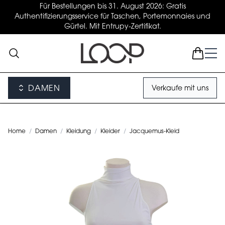
Für Bestellungen bis 31. August 2026: Gratis
Authentifizierungsservice für Taschen, Portemonnaies und
Gürtel. Mit Entrupy-Zertifikat.
DAMEN
Verkaufe mit uns
Home
/
Damen
/
Kleidung
/
Kleider
/
Jacquemus-Kleid