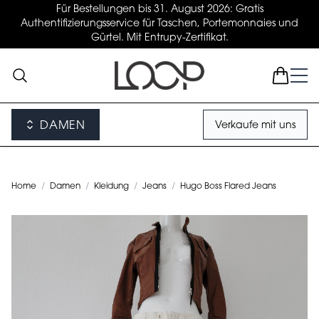
Für Bestellungen bis 31. August 2026: Gratis
Authentifizierungsservice für Taschen, Portemonnaies und
Gürtel. Mit Entrupy-Zertifikat.
DAMEN
Verkaufe mit uns
Home
/
Damen
/
Kleidung
/
Jeans
/
Hugo Boss Flared Jeans