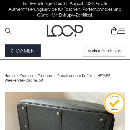
Für Bestellungen bis 31. August 2026: Gratis
Authentifizierungsservice für Taschen, Portemonnaies und
Gürtel. Mit Entrupy-Zertifikat.
DAMEN
Verkaufe mit uns
Home
/
Damen
/
Taschen
/
Reisetaschen/ Koffer
/
HERMES
Weekender-Tasche. 50