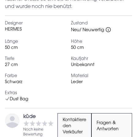
und wurde noch nie benützt.
Designer
Zustand
HERMES
Neu/ Neuwertig
Länge
Höhe
50 cm
50 cm
Tiefe
Kaufjahr
27 cm
Unbekannt
Farbe
Material
Schwarz
Leder
Extras
Dust Bag
küde
Kontaktiere
Fragen &
den
Antworten
Noch keine
Verkäufer
Bewertung