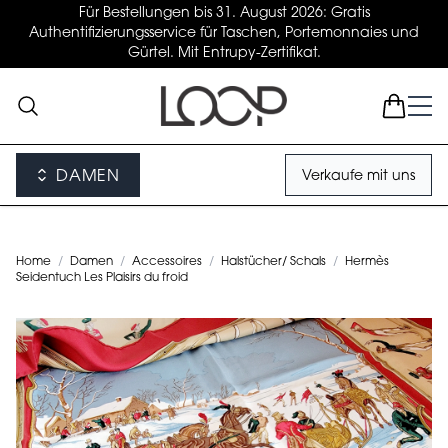
Für Bestellungen bis 31. August 2026: Gratis
Authentifizierungsservice für Taschen, Portemonnaies und
Gürtel. Mit Entrupy-Zertifikat.
DAMEN
Verkaufe mit uns
Home
/
Damen
/
Accessoires
/
Halstücher/ Schals
/
Hermès
Seidentuch Les Plaisirs du froid