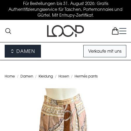
Für Bestellungen bis 31. August 2026: Gratis
Authentifizierungsservice für Taschen, Portemonnaies und
Gürtel. Mit Entrupy-Zertifikat.
DAMEN
Verkaufe mit uns
Home
/
Damen
/
Kleidung
/
Hosen
/
Hermès pants