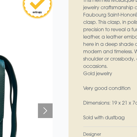
This Hermès Mosaïque b
jewelry craftsmanship o
Faubourg Saint-Honoré, 
clasp. This clasp, in p
precision to reveal a f
leather, a leather embos
here in a deep shade of 
modern and timeless. Wi
shoulder or crossbody, 
occasions.
Gold jewelry
Very good condition
Dimensions: 19 x 21 x 
Sold with dustbag
Designer