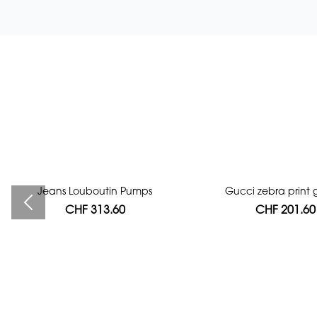
Jeans Louboutin Pumps
Bag authentication
Gucci zebra print g
CHF 313.60
CHF 112.00
CHF 201.60