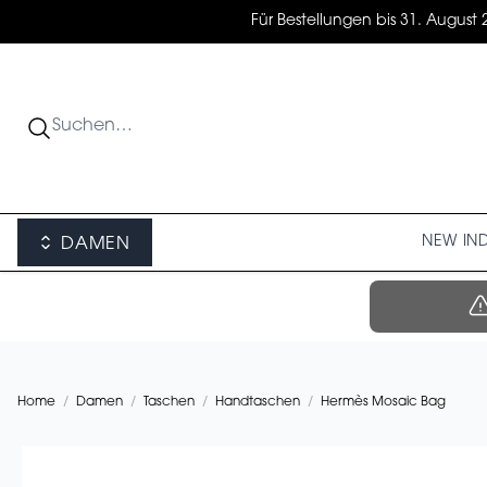
Für Bestellungen bis 31. August 
NEW IN
DAMEN
Home
/
Damen
/
Taschen
/
Handtaschen
/
Hermès Mosaic Bag