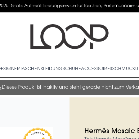
2026: Gratis Authentifizierungsservice für Taschen, Portemonnaies un
DESIGNER
TASCHEN
KLEIDUNG
SCHUHE
ACCESSOIRES
SCHMUCK
U
Dieses Produkt ist inaktiv und steht gerade nicht zum Verka
Hermès Mosaic 