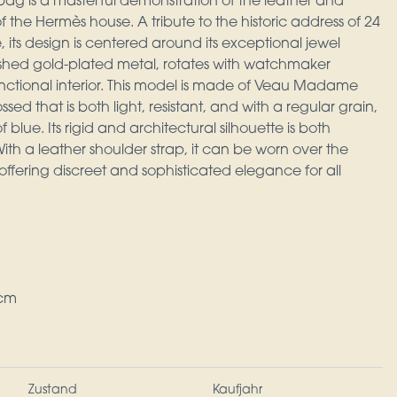
ag is a masterful demonstration of the leather and
f the Hermès house. A tribute to the historic address of 24
its design is centered around its exceptional jewel
olished gold-plated metal, rotates with watchmaker
unctional interior. This model is made of Veau Madame
sed that is both light, resistant, and with a regular grain,
blue. Its rigid and architectural silhouette is both
th a leather shoulder strap, it can be worn over the
offering discreet and sophisticated elegance for all
7cm
Zustand
Kaufjahr