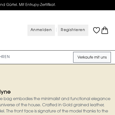
d Gürtel. Mit Entrupy-Zertifikat.
|
Anmelden
Registrieren
HREN
Verkaufe mit uns
lyne
ne bag embodies the minimalist and functional elegance
universe of the house. Crafted in Gold grained leather,
del. The front face is signature of the model thanks to the