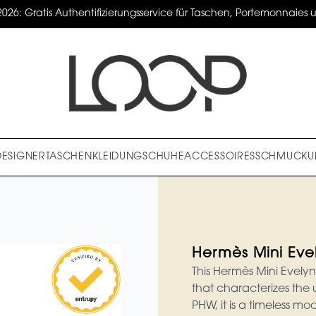
2026: Gratis Authentifizierungsservice für Taschen, Portemonnaies un
DESIGNER
TASCHEN
KLEIDUNG
SCHUHE
ACCESSOIRES
SCHMUCK
U
Hermès Mini Eve
This Hermès Mini Evely
that characterizes the 
PHW, it is a timeless mo