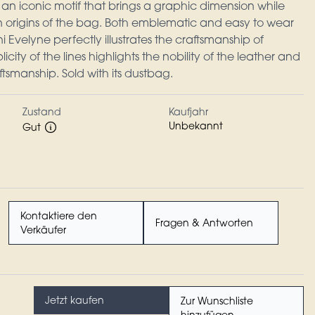
an iconic motif that brings a graphic dimension while
an origins of the bag. Both emblematic and easy to wear
ini Evelyne perfectly illustrates the craftsmanship of
city of the lines highlights the nobility of the leather and
ftsmanship. Sold with its dustbag.
Zustand
Kaufjahr
Unbekannt
Gut
Kontaktiere den
Fragen & Antworten
Verkäufer
Jetzt kaufen
Zur Wunschliste