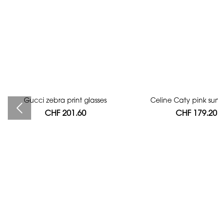
Gucci zebra print glasses
Bag authentication
Celine Caty pink su
CHF 201.60
CHF 112.00
CHF 179.20