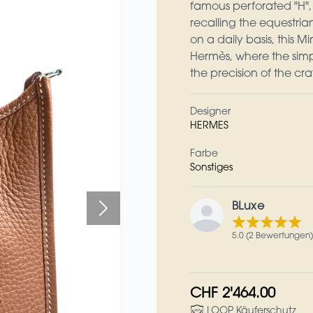
famous perforated "H", 
recalling the equestri
on a daily basis, this M
Hermès, where the simpli
the precision of the cra
Designer
HERMES
Farbe
Sonstiges
BLuxe
5.0 (2 Bewertungen)
CHF 2'464.00
LOOP Käuferschutz