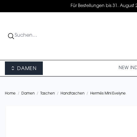
Für Bestellungen bis 31. August 
NEW IN
DAMEN
Home
/
Damen
/
Taschen
/
Handtaschen
/
Hermès Mini Evelyne