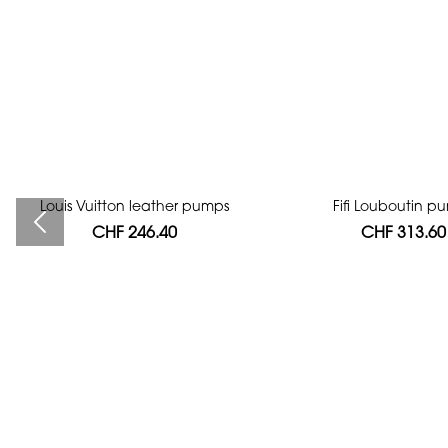
Louis Vuitton leather pumps
Bag authentication
Fifi Louboutin p
CHF 246.40
CHF 112.00
CHF 313.60