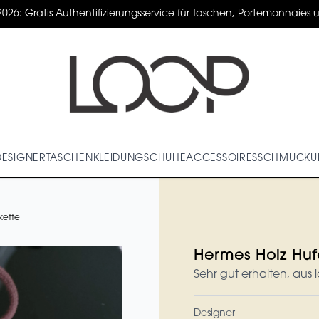
2026: Gratis Authentifizierungsservice für Taschen, Portemonnaies un
DESIGNER
TASCHEN
KLEIDUNG
SCHUHE
ACCESSOIRES
SCHMUCK
U
kette
Hermes Holz Huf
Sehr gut erhalten, aus 
Designer