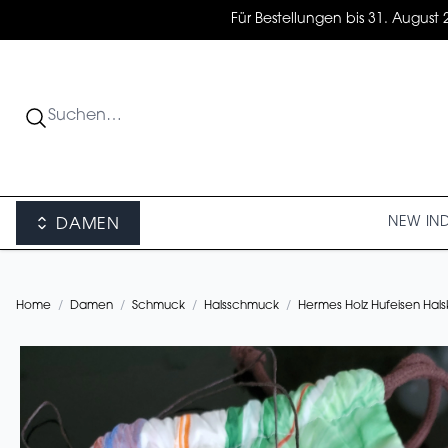
Für Bestellungen bis 31. August 
NEW IN
DAMEN
Home
/
Damen
/
Schmuck
/
Halsschmuck
/
Hermes Holz Hufeisen Hals