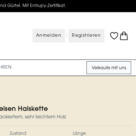
d Gürtel. Mit Entrupy-Zertifikat.
|
Anmelden
Registrieren
HREN
Verkaufe mit uns
eisen Halskette
lackiertem, sehr leichtem Holz
Zustand
Länge