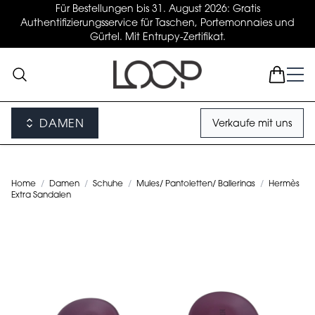
Für Bestellungen bis 31. August 2026: Gratis
Authentifizierungsservice für Taschen, Portemonnaies und
Gürtel. Mit Entrupy-Zertifikat.
DAMEN
Verkaufe mit uns
Home
/
Damen
/
Schuhe
/
Mules/ Pantoletten/ Ballerinas
/
Hermès
Extra Sandalen