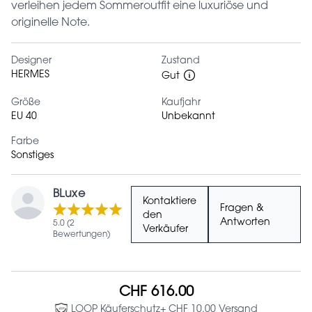
verleihen jedem Sommeroutfit eine luxuriöse und
originelle Note.
Designer
Zustand
HERMES
Gut
Größe
Kaufjahr
EU 40
Unbekannt
Farbe
Sonstiges
BLuxe
Kontaktiere
Fragen &
den
Antworten
5.0 (2
Verkäufer
Bewertungen)
CHF 616.00
LOOP Käuferschutz
+ CHF 10.00 Versand