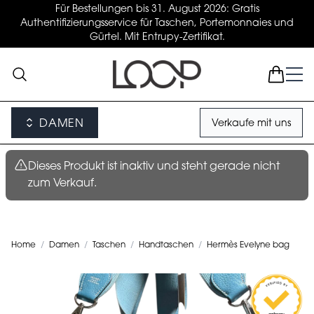
Für Bestellungen bis 31. August 2026: Gratis
Authentifizierungsservice für Taschen, Portemonnaies und
Gürtel. Mit Entrupy-Zertifikat.
DAMEN
Verkaufe mit uns
Dieses Produkt ist inaktiv und steht gerade nicht
zum Verkauf.
Home
/
Damen
/
Taschen
/
Handtaschen
/
Hermès Evelyne bag