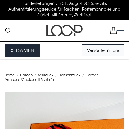
Für Bestellungen bis 31. August 2026: Gratis
Authentifizierungsservice für Taschen, Portemonnaies und
Gürtel. Mit Entrupy-Zertifikat.
DAMEN
Verkaufe mit uns
Home
/
Damen
/
Schmuck
/
Halsschmuck
/
Hermes
Armband/Choker mit Schleife