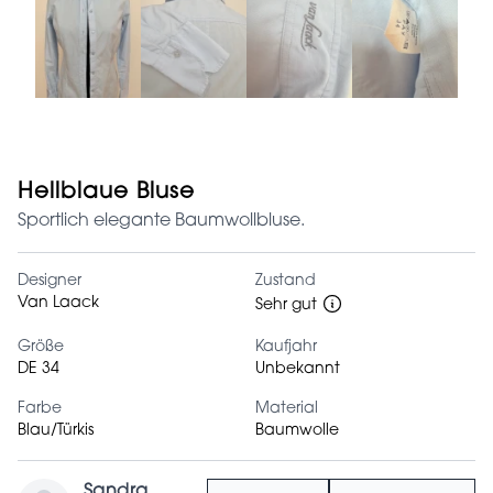
Hellblaue Bluse
Sportlich elegante Baumwollbluse.
Designer
Zustand
Van Laack
Sehr gut
Größe
Kaufjahr
DE 34
Unbekannt
Farbe
Material
Blau/Türkis
Baumwolle
Sandra