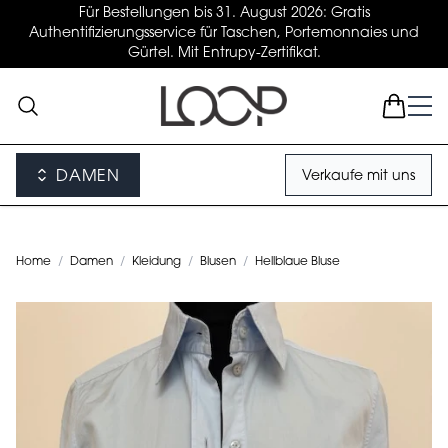
Für Bestellungen bis 31. August 2026: Gratis
Authentifizierungsservice für Taschen, Portemonnaies und
Gürtel. Mit Entrupy-Zertifikat.
DAMEN
Verkaufe mit uns
Home
/
Damen
/
Kleidung
/
Blusen
/
Hellblaue Bluse