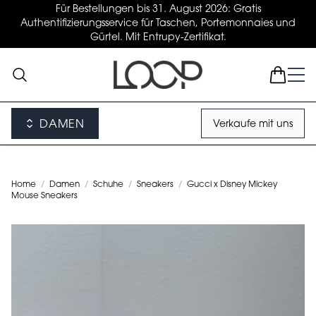
Für Bestellungen bis 31. August 2026: Gratis
Authentifizierungsservice für Taschen, Portemonnaies und
Gürtel. Mit Entrupy-Zertifikat.
DAMEN
Verkaufe mit uns
Home
/
Damen
/
Schuhe
/
Sneakers
/
Gucci x Disney Mickey
Mouse Sneakers