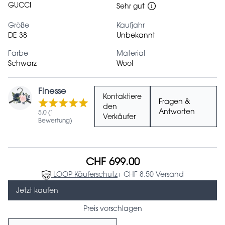
GUCCI
Sehr gut
Größe
Kaufjahr
DE 38
Unbekannt
Farbe
Material
Schwarz
Wool
Finesse
Kontaktiere
Fragen &
den
Antworten
5.0 (1
Verkäufer
Bewertung)
CHF 699.00
LOOP Käuferschutz
+ CHF 8.50 Versand
Jetzt kaufen
Preis vorschlagen