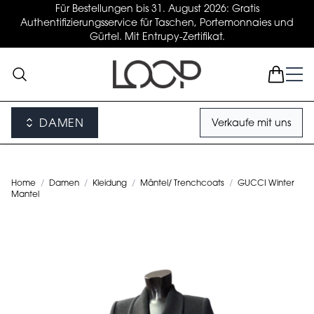
Für Bestellungen bis 31. August 2026: Gratis
Authentifizierungsservice für Taschen, Portemonnaies und
Gürtel. Mit Entrupy-Zertifikat.
DAMEN
Verkaufe mit uns
Home
/
Damen
/
Kleidung
/
Mäntel/ Trenchcoats
/
GUCCI Winter
Mantel