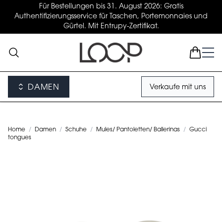
Für Bestellungen bis 31. August 2026: Gratis
Authentifizierungsservice für Taschen, Portemonnaies und
Gürtel. Mit Entrupy-Zertifikat.
DAMEN
Verkaufe mit uns
Home
/
Damen
/
Schuhe
/
Mules/ Pantoletten/ Ballerinas
/
Gucci
tongues