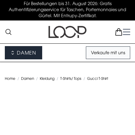
Für Bestellungen bis 31. August 2026: Gratis
Authentifizierungsservice für Taschen, Portemonnaies und
Gürtel. Mit Entrupy-Zertifikat.
DAMEN
Verkaufe mit uns
Home
/
Damen
/
Kleidung
/
T-Shirts/ Tops
/
Gucci T-Shirt