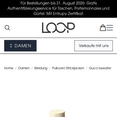
Für Bestellungen bis 31. August 2026: Gratis
Authentifizierungsservice für Taschen, Portemonnaies und
Gürtel. Mit Entrupy-Zertifikat.
DAMEN
Verkaufe mit uns
Home
/
Damen
/
Kleidung
/
Pullover/ Strickjacken
/
Gucci sweater