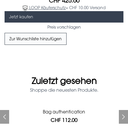
CHF 425.60
LOOP Käuferschutz
+ CHF 10.00 Versand
Jetzt kaufen
Preis vorschlagen
Zur Wunschliste hinzufügen
Zuletzt gesehen
Shoppe die neuesten Produkte.
Prada Red Patent Leather
Bag authentication
Bag authentication
Genius Man Hermès NEW
Jeans Louboutin Pumps
Gucci Marmont bag
Fifi Louboutin pumps
Bag
CHF 112.00
CHF 985.60
CHF 840.00
CHF 313.60
CHF 313.60
CHF 112.00
CHF 1'064.00