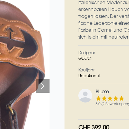
italienischen Modehause
erkennbaren Hauch von
tragen lassen. Der vers
flache Ledersohle eine
Farbe in Camel und Gol
sich leicht mit neutral
Designer
GUCCI
Kaufjahr
Unbekannt
BLuxe
5.0 (2 Bewertungen)
CHF 392.00