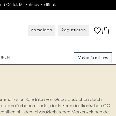
d Gürtel. Mit Entrupy-Zertifikat.
|
Anmelden
Registrieren
HREN
Verkaufe mit uns
sommerlichen Sandalen von Gucci bestechen durch
us kamelfarbenem Leder, der in Form des ikonischen GG-
schnitten ist – dem charakteristischen Markenzeichen des