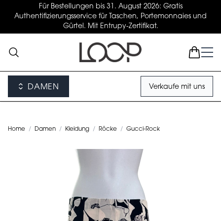
Für Bestellungen bis 31. August 2026: Gratis
Authentifizierungsservice für Taschen, Portemonnaies und
Gürtel. Mit Entrupy-Zertifikat.
DAMEN
Verkaufe mit uns
Home
/
Damen
/
Kleidung
/
Röcke
/
Gucci-Rock