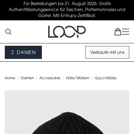
Für Bestellungen bis 31. August 2026: Gratis
Authentifizierungsservice für Taschen, Portemonnaies und
Gürtel. Mit Entrupy-Zertifikat.
DAMEN
Verkaufe mit uns
Home
/
Damen
/
Accessoires
/
Hüte/ Mützen
/
Gucci Mütze