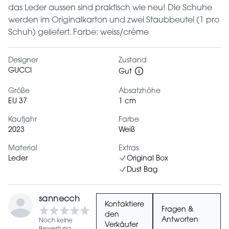
das Leder aussen sind praktisch wie neu! Die Schuhe
werden im Originalkarton und zwei Staubbeutel (1 pro
Schuh) geliefert. Farbe: weiss/crème
Designer
Zustand
GUCCI
Gut
Größe
Absatzhöhe
EU 37
1 cm
Kaufjahr
Farbe
2023
Weiß
Material
Extras
Leder
Original Box
Dust Bag
sannecch
Kontaktiere
Fragen &
den
Antworten
Noch keine
Verkäufer
Bewertung