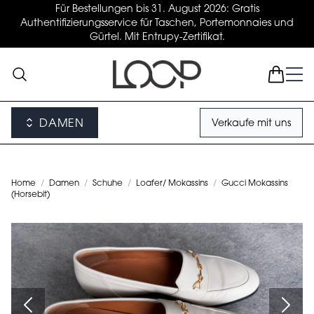
Für Bestellungen bis 31. August 2026: Gratis
Authentifizierungsservice für Taschen, Portemonnaies und
Gürtel. Mit Entrupy-Zertifikat.
DAMEN
Verkaufe mit uns
Home
/
Damen
/
Schuhe
/
Loafer/ Mokassins
/
Gucci Mokassins
(Horsebit)