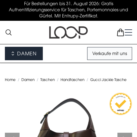
Für Bestellungen bis 31. August 2026: Gratis
Authentifizierungsservice für Taschen, Portemonnaies und
Gürtel. Mit Entrupy-Zertifikat.
DAMEN
Verkaufe mit uns
Home
/
Damen
/
Taschen
/
Handtaschen
/
Gucci Jackie Tasche