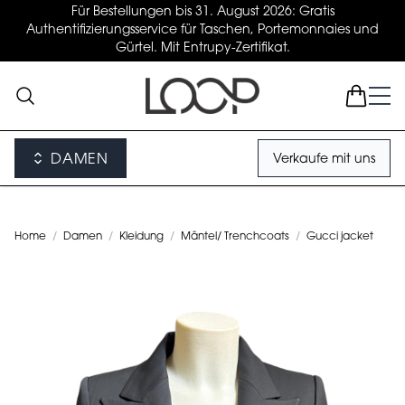
Für Bestellungen bis 31. August 2026: Gratis
Authentifizierungsservice für Taschen, Portemonnaies und
Gürtel. Mit Entrupy-Zertifikat.
DAMEN
Verkaufe mit uns
Home
/
Damen
/
Kleidung
/
Mäntel/ Trenchcoats
/
Gucci jacket