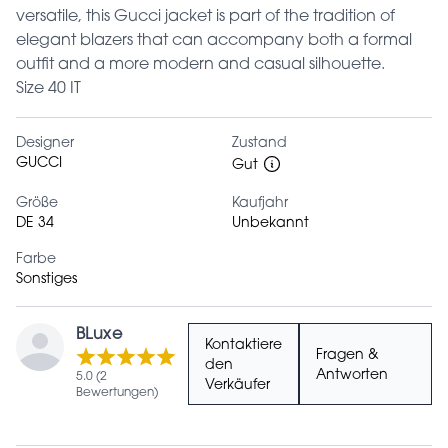
versatile, this Gucci jacket is part of the tradition of
elegant blazers that can accompany both a formal
outfit and a more modern and casual silhouette.
Size 40 IT
Designer
Zustand
GUCCI
Gut
Größe
Kaufjahr
DE 34
Unbekannt
Farbe
Sonstiges
BLuxe
Kontaktiere
Fragen &
den
Antworten
5.0 (2
Verkäufer
Bewertungen)