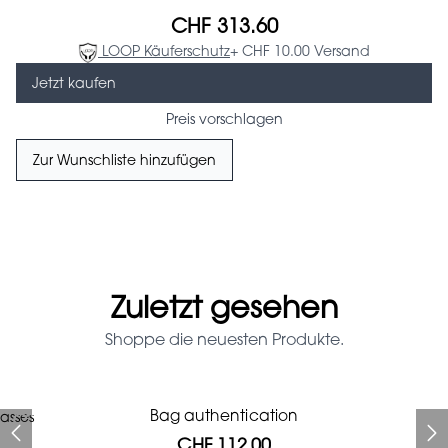
CHF 313.60
LOOP Käuferschutz
+ CHF 10.00 Versand
Jetzt kaufen
Preis vorschlagen
Zur Wunschliste hinzufügen
Zuletzt gesehen
Shoppe die neuesten Produkte.
Prada Red Patent Leather
Bag authentication
asses
Bag authentication
Louis Vuitton leather pumps
Genius Man Hermès NEW
Gucci Marmont bag
Fifi Louboutin pumps
Bag
CHF 112.00
CHF 985.60
CHF 246.40
CHF 313.60
CHF 840.00
CHF 112.00