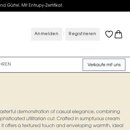
d Gürtel. Mit Entrupy-Zertifikat.
|
Anmelden
Registrieren
HREN
Verkaufe mit uns
 masterful demonstration of casual elegance, combining
sophisticated utilitarian cut. Crafted in sumptuous cream
 it offers a textured touch and enveloping warmth, ideal