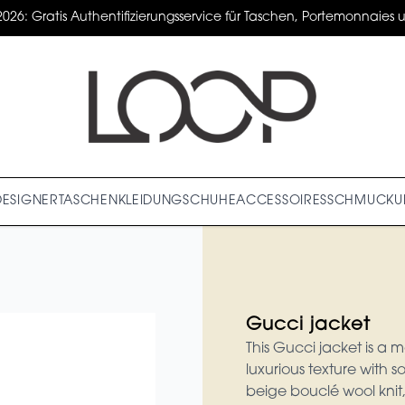
2026: Gratis Authentifizierungsservice für Taschen, Portemonnaies un
DESIGNER
TASCHEN
KLEIDUNG
SCHUHE
ACCESSOIRES
SCHMUCK
U
Gucci jacket
This Gucci jacket is a
luxurious texture with 
beige bouclé wool knit,