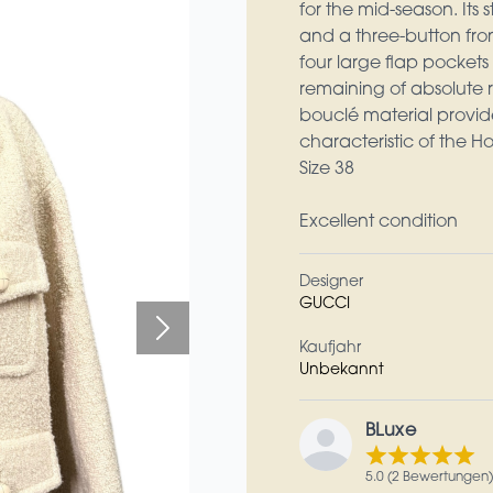
for the mid-season. Its 
and a three-button front 
four large flap pockets 
remaining of absolute 
bouclé material provide
characteristic of the H
Size 38
Excellent condition
Designer
GUCCI
Kaufjahr
Unbekannt
BLuxe
5.0 (2 Bewertungen)