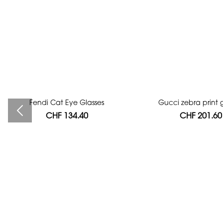
Fendi Cat Eye Glasses
Bag authentication
Gucci zebra print g
CHF 134.40
CHF 112.00
CHF 201.60