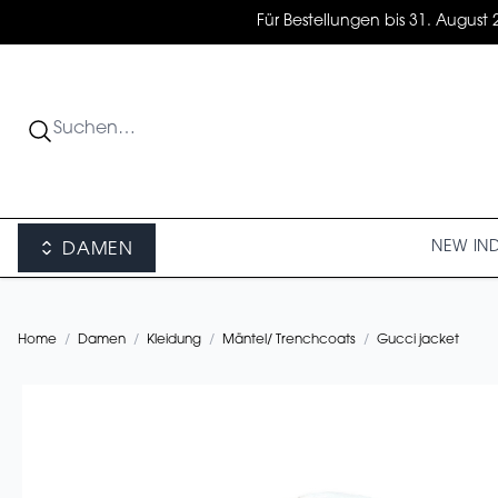
Für Bestellungen bis 31. August 
NEW IN
DAMEN
Home
/
Damen
/
Kleidung
/
Mäntel/ Trenchcoats
/
Gucci jacket