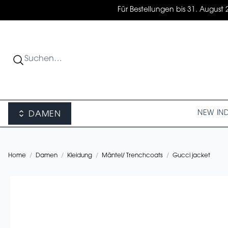
Für Bestellungen bis 31. August 
NEW IN
DAMEN
Home
/
Damen
/
Kleidung
/
Mäntel/ Trenchcoats
/
Gucci jacket