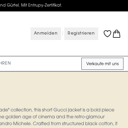
d Gürtel. Mit Entrupy-Zertifikat.
|
Anmelden
Registrieren
HREN
Verkaufe mit uns
de" collection, this short Gucci jacket is a bold piece
he golden age of cinema and the retro-glamour
andro Michele. Crafted from structured black cotton, it