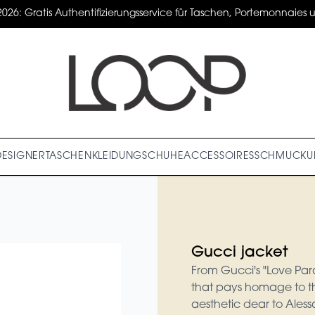
2026: Gratis Authentifizierungsservice für Taschen, Portemonnaies un
DESIGNER
TASCHEN
KLEIDUNG
SCHUHE
ACCESSOIRES
SCHMUCK
U
Gucci jacket
From Gucci's "Love Para
that pays homage to t
aesthetic dear to Aless