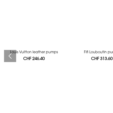
Louis Vuitton leather pumps
Bag authentication
Fifi Louboutin p
CHF 246.40
CHF 112.00
CHF 313.60