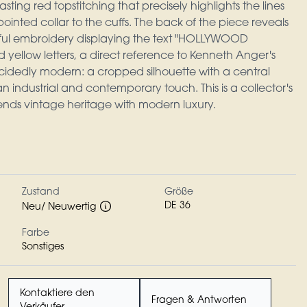
asting red topstitching that precisely highlights the lines
pointed collar to the cuffs. The back of the piece reveals
ful embroidery displaying the text "HOLLYWOOD
 yellow letters, a direct reference to Kenneth Anger's
ecidedly modern: a cropped silhouette with a central
an industrial and contemporary touch. This is a collector's
lends vintage heritage with modern luxury.
Zustand
Größe
DE 36
Neu/ Neuwertig
Farbe
Sonstiges
Kontaktiere den
Fragen & Antworten