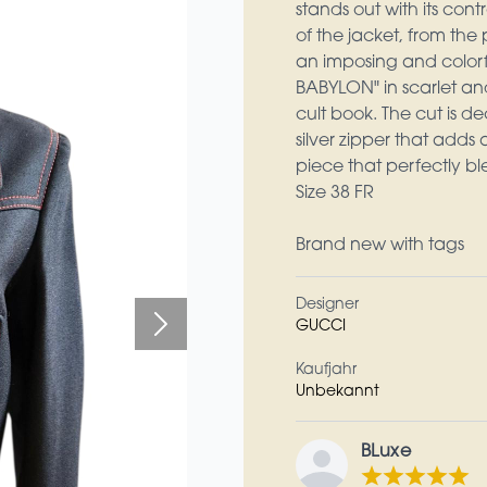
stands out with its contr
of the jacket, from the 
an imposing and color
BABYLON" in scarlet and
cult book. The cut is d
silver zipper that adds 
piece that perfectly b
Size 38 FR
Brand new with tags
Designer
GUCCI
Kaufjahr
Unbekannt
BLuxe