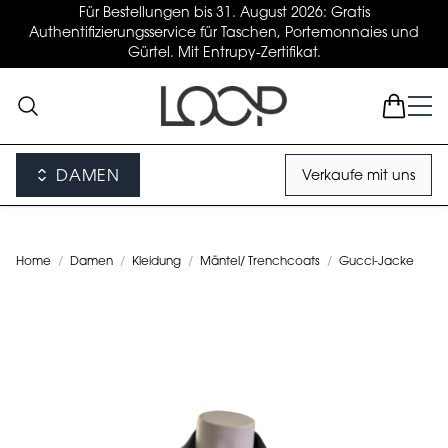
Für Bestellungen bis 31. August 2026: Gratis
Authentifizierungsservice für Taschen, Portemonnaies und
Gürtel. Mit Entrupy-Zertifikat.
DAMEN
Verkaufe mit uns
Home
/
Damen
/
Kleidung
/
Mäntel/ Trenchcoats
/
Gucci-Jacke