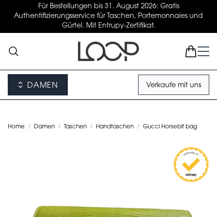
Für Bestellungen bis 31. August 2026: Gratis
Authentifizierungsservice für Taschen, Portemonnaies und
Gürtel. Mit Entrupy-Zertifikat.
DAMEN
Verkaufe mit uns
Home
/
Damen
/
Taschen
/
Handtaschen
/
Gucci Horsebit bag