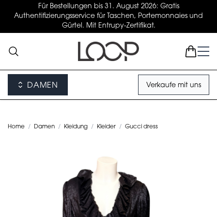
Für Bestellungen bis 31. August 2026: Gratis
Authentifizierungsservice für Taschen, Portemonnaies und
Gürtel. Mit Entrupy-Zertifikat.
DAMEN
Verkaufe mit uns
Home
/
Damen
/
Kleidung
/
Kleider
/
Gucci dress