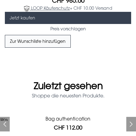
CHF 985.60
LOOP Käuferschutz
+ CHF 10.00 Versand
Jetzt kaufen
Preis vorschlagen
Zur Wunschliste hinzufügen
Zuletzt gesehen
Shoppe die neuesten Produkte.
Prada Red Patent Leather
Bag authentication
sses
Bag authentication
Louis Vuitton leather pumps
Genius Man Hermès NEW
Gucci Marmont bag
Fifi Louboutin pumps
Bag
CHF 112.00
CHF 985.60
CHF 840.00
CHF 246.40
CHF 313.60
CHF 112.00
CHF 1'064.00