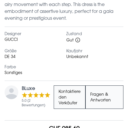
airy movement with each step. This dress is the
embodiment of assertive luxury, perfect for a gala
evening or prestigious event.
Designer
Zustand
GUCCI
Gut
Größe
Kaufjahr
DE 34
Unbekannt
Farbe
Sonstiges
BLuxe
Kontaktiere
Fragen &
den
Antworten
5.0 (2
Verkäufer
Bewertungen)