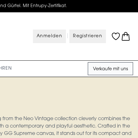
d Gürtel. Mit Entrupy-Zertifikat.
|
Anmelden
Registrieren
HREN
Verkaufe mit uns
from the Neo Vintage collection cleverly combines the
ith a contemporary and playful aesthetic. Crafted in the
y GG Supreme canvas, it stands out for its compact and