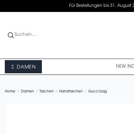
Für Bestellungen bis 31. August 
NEW IN
DAMEN
Home
/
Damen
/
Taschen
/
Handtaschen
/
Gucci bag