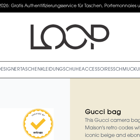
2026: Gratis Authentifizierungsservice für Taschen, Portemonnaies un
DESIGNER
TASCHEN
KLEIDUNG
SCHUHE
ACCESSOIRES
SCHMUCK
U
Gucci bag
This Gucci camera bag 
Maison's retro codes w
iconic beige and ebon