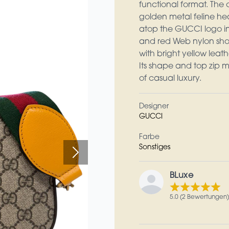
functional format. The
golden metal feline he
atop the GUCCI logo in
and red Web nylon shoul
with bright yellow lea
Its shape and top zip m
of casual luxury.
Designer
GUCCI
Farbe
Sonstiges
BLuxe
5.0 (2 Bewertungen)