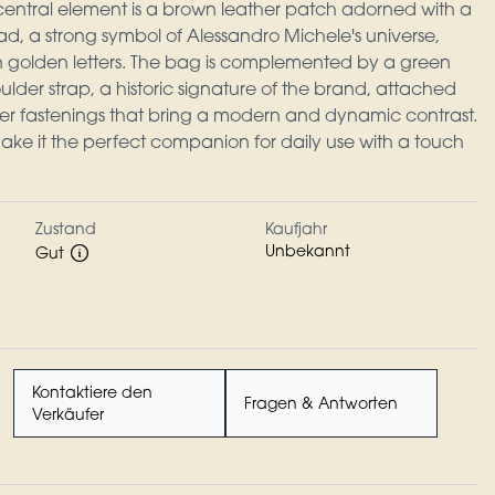
 central element is a brown leather patch adorned with a
ad, a strong symbol of Alessandro Michele's universe,
 golden letters. The bag is complemented by a green
der strap, a historic signature of the brand, attached
ther fastenings that bring a modern and dynamic contrast.
ake it the perfect companion for daily use with a touch
Zustand
Kaufjahr
Unbekannt
Gut
Kontaktiere den
Fragen & Antworten
Verkäufer