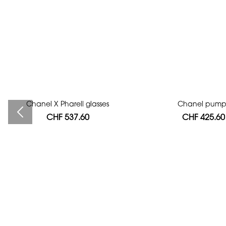
Chanel X Pharell glasses
Bag authentication
Chanel pump
CHF 537.60
CHF 112.00
CHF 425.60