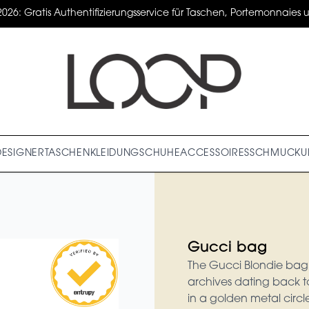
2026: Gratis Authentifizierungsservice für Taschen, Portemonnaies un
DESIGNER
TASCHEN
KLEIDUNG
SCHUHE
ACCESSOIRES
SCHMUCK
U
Gucci bag
The Gucci Blondie bag i
archives dating back to
in a golden metal circle