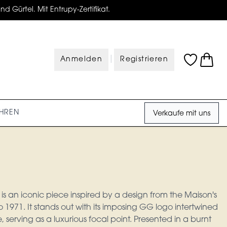
d Gürtel. Mit Entrupy-Zertifikat.
|
Anmelden
Registrieren
HREN
Verkaufe mit uns
s an iconic piece inspired by a design from the Maison's
 1971. It stands out with its imposing GG logo intertwined
, serving as a luxurious focal point. Presented in a burnt