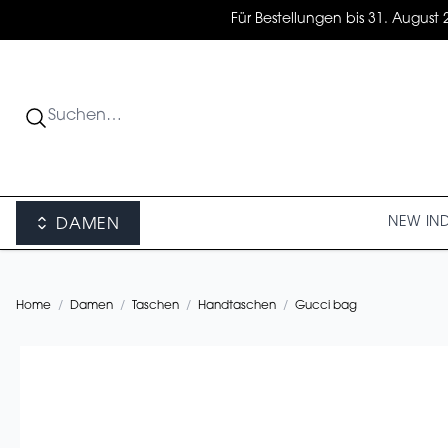
Für Bestellungen bis 31. August 
NEW IN
DAMEN
Home
/
Damen
/
Taschen
/
Handtaschen
/
Gucci bag