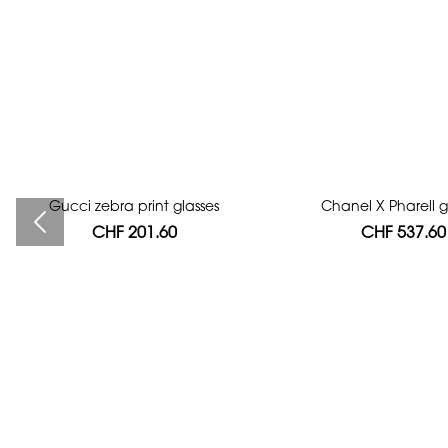
Gucci zebra print glasses
Bag authentication
Chanel X Pharell g
CHF 201.60
CHF 112.00
CHF 537.60