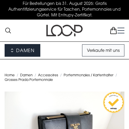
Für Bestellungen bis 31. August 2026: Gratis
Authentifizierungsservice für Taschen, Portemonnaies und
Gürtel. Mit Entrupy-Zertifikat.
DAMEN
Verkaufe mit uns
Home
/
Damen
/
Accessoires
/
Portemmonaies / Kartenhalter
/
Grosses Prada Portemonnaie