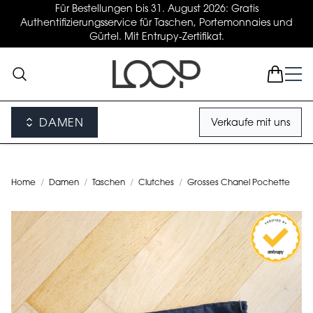
Für Bestellungen bis 31. August 2026: Gratis
Authentifizierungsservice für Taschen, Portemonnaies und
Gürtel. Mit Entrupy-Zertifikat.
DAMEN
Verkaufe mit uns
Home
/
Damen
/
Taschen
/
Clutches
/
Grosses Chanel Pochette