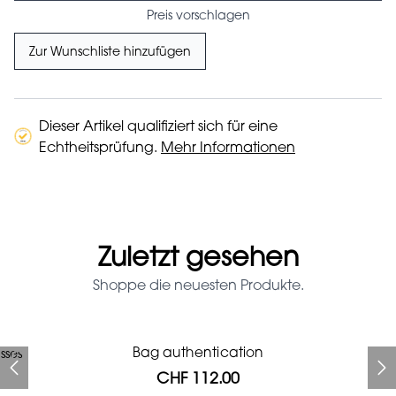
Preis vorschlagen
Zur Wunschliste hinzufügen
Dieser Artikel qualifiziert sich für eine
Echtheitsprüfung.
Mehr Informationen
Zuletzt gesehen
Shoppe die neuesten Produkte.
Prada Red Patent Leather
Bag authentication
sses
Bag authentication
Genius Man Hermès NEW
Jeans Louboutin Pumps
Gucci Marmont bag
Chanel pumps
Bag
CHF 112.00
CHF 985.60
CHF 840.00
CHF 425.60
CHF 313.60
CHF 112.00
CHF 1'064.00