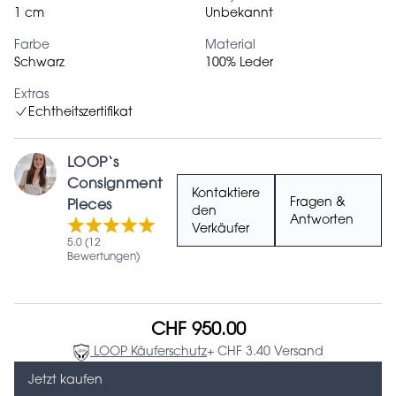
1 cm
Unbekannt
Farbe
Material
Schwarz
100% Leder
Extras
Echtheitszertifikat
LOOP‘s
Consignment
Kontaktiere
Fragen &
Pieces
den
Antworten
Verkäufer
5.0 (12
Bewertungen)
CHF 950.00
LOOP Käuferschutz
+ CHF 3.40 Versand
Jetzt kaufen