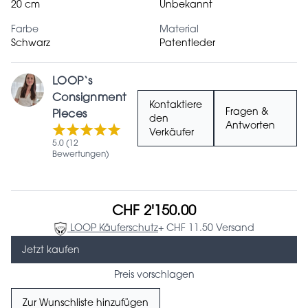
20 cm
Unbekannt
Farbe
Material
Schwarz
Patentleder
LOOP‘s
Consignment
Kontaktiere
Fragen &
Pieces
den
Antworten
Verkäufer
5.0 (12
Bewertungen)
CHF 2'150.00
LOOP Käuferschutz
+ CHF 11.50 Versand
Jetzt kaufen
Preis vorschlagen
Zur Wunschliste hinzufügen