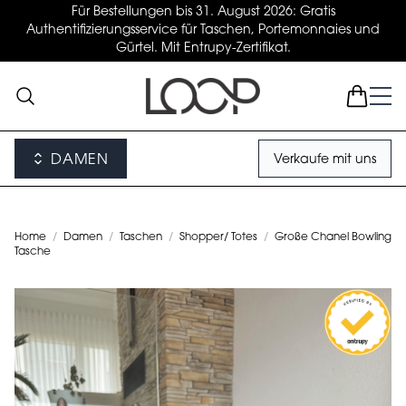
Für Bestellungen bis 31. August 2026: Gratis
Authentifizierungsservice für Taschen, Portemonnaies und
Gürtel. Mit Entrupy-Zertifikat.
DAMEN
Verkaufe mit uns
Home
/
Damen
/
Taschen
/
Shopper/ Totes
/
Große Chanel Bowling
Tasche