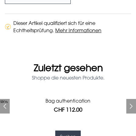
Dieser Artikel qualifiziert sich für eine
Echtheitsprüfung.
Mehr Informationen
Zuletzt gesehen
Shoppe die neuesten Produkte.
Prada Red Patent Leather
Bag authentication
sses
Bag authentication
Genius Man Hermès NEW
Jeans Louboutin Pumps
Gucci Marmont bag
Chanel pumps
Bag
CHF 112.00
CHF 985.60
CHF 840.00
CHF 425.60
CHF 313.60
CHF 112.00
CHF 1'064.00