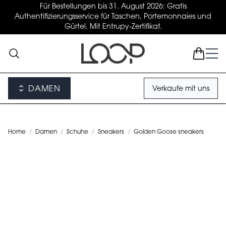
Für Bestellungen bis 31. August 2026: Gratis
Authentifizierungsservice für Taschen, Portemonnaies und
Gürtel. Mit Entrupy-Zertifikat.
DAMEN
Verkaufe mit uns
Home
/
Damen
/
Schuhe
/
Sneakers
/
Golden Goose sneakers