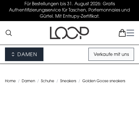
Für Bestellungen bis 31. August 2026: Gratis
Authentifizierungsservice für Taschen, Portemonnaies und
Gürtel. Mit Entrupy-Zertifikat.
DAMEN
Verkaufe mit uns
Home
/
Damen
/
Schuhe
/
Sneakers
/
Golden Goose sneakers