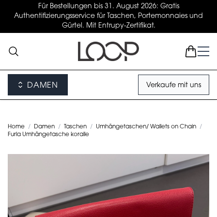
Für Bestellungen bis 31. August 2026: Gratis
Authentifizierungsservice für Taschen, Portemonnaies und
Gürtel. Mit Entrupy-Zertifikat.
DAMEN
Verkaufe mit uns
Home
/
Damen
/
Taschen
/
Umhängetaschen/ Wallets on Chain
/
Furla Umhängetasche koralle