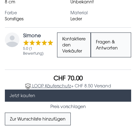
8 cm
Unbekannt
Farbe
Material
Sonstiges
Leder
Simone
Kontaktiere
Fragen &
den
Antworten
5.0 (1
Verkäufer
Bewertung)
CHF 70.00
LOOP Käuferschutz
+ CHF 8.50 Versand
Jetzt kaufen
Preis vorschlagen
Zur Wunschliste hinzufügen