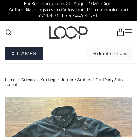
Für Bestellungen bis 31. August 2026: Gratis
Authentifizierungsservice für Taschen, Portemonnaies und
Gürtel. Mit Entrupy-Zertifikat.
DAMEN
Verkaufe mit uns
Home
/
Damen
/
Kleidung
/
Jacken/ Westen
/
Fred Perry Satin
Jacket