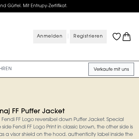
d Gürtel. Mit Entrupy-Zertifikat.
|
Anmelden
Registrieren
HREN
Verkaufe mit uns
naj FF Puffer Jacket
Fendi FF Logo reversibel down Puffer Jacket. Special
 side Fendi FF Logo Print in classic brown, the other side is
 has a visor shield on the hood. authenticity label inside the