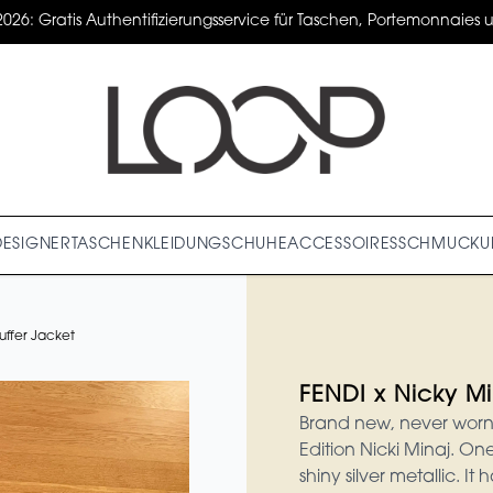
2026: Gratis Authentifizierungsservice für Taschen, Portemonnaies un
DESIGNER
TASCHEN
KLEIDUNG
SCHUHE
ACCESSOIRES
SCHMUCK
U
Puffer Jacket
FENDI x Nicky Mi
Brand new, never worn 
Edition Nicki Minaj. One
shiny silver metallic. It