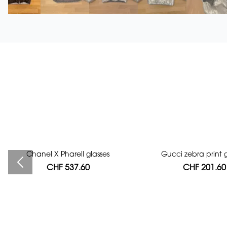
Chanel X Pharell glasses
Bag authentication
Gucci zebra print g
CHF 537.60
CHF 112.00
CHF 201.60