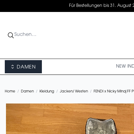
Für Bestellungen bis 31. August 
NEW IN
DAMEN
Home
/
Damen
/
Kleidung
/
Jacken/ Westen
/
FENDI x Nicky Minaj FF 