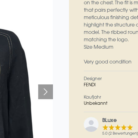
on the chest. The fit is
that pairs perfectly wi
meticulous finishing det
highlight the structure
model. The ribbed round
matching the logo.
Size Medium
Very good condition
Designer
FENDI
Kaufjahr
Unbekannt
BLuxe
5.0 (2 Bewertungen)