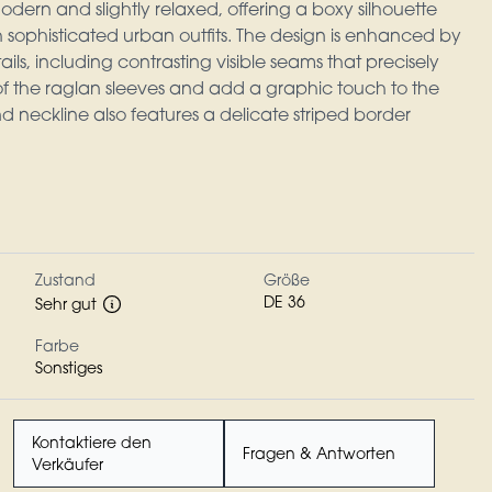
 modern and slightly relaxed, offering a boxy silhouette
th sophisticated urban outfits. The design is enhanced by
ails, including contrasting visible seams that precisely
 of the raglan sleeves and add a graphic touch to the
 neckline also features a delicate striped border
Zustand
Größe
DE 36
Sehr gut
Farbe
Sonstiges
Kontaktiere den
Fragen & Antworten
Verkäufer