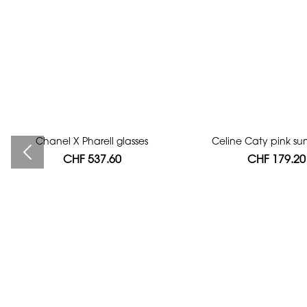
Chanel X Pharell glasses
Bag authentication
Celine Caty pink su
CHF 537.60
CHF 112.00
CHF 179.20