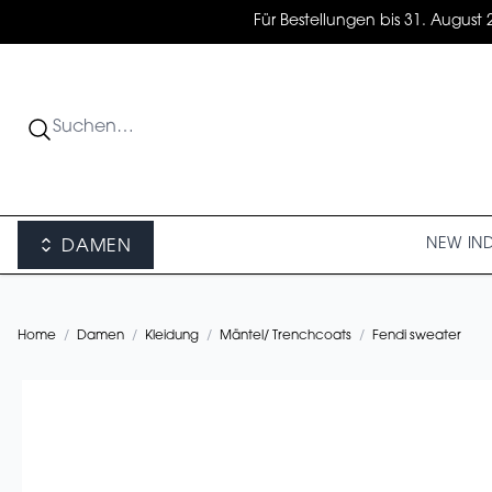
Für Bestellungen bis 31. August 
NEW IN
DAMEN
Home
/
Damen
/
Kleidung
/
Mäntel/ Trenchcoats
/
Fendi sweater