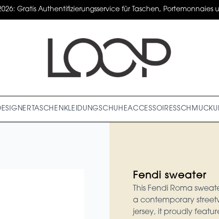
2026: Gratis Authentifizierungsservice für Taschen, Portemonnaies un
DESIGNER
TASCHEN
KLEIDUNG
SCHUHE
ACCESSOIRES
SCHMUCK
U
Fendi sweater
This Fendi Roma sweater
a contemporary streetw
jersey, it proudly featu