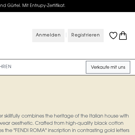
d Gürtel. Mit Entrupy-Zertifikat.
|
Anmelden
Registrieren
HREN
Verkaufe mit uns
 skillfully combines the heritage of the Italian house with
ear aesthetic. Crafted from high-quality black cotton
res the "FENDI ROMA" inscription in contrasting gold letters