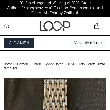
Für Bestellungen bis 31. August 2026: Gratis
Authentifizierungsservice für Taschen, Portemonnaies und
Gürtel. Mit Entrupy-Zertifikat.
DAMEN
Verkaufe mit uns
Home
/
Damen
/
Uhren
/
Mode-Uhren
/
FENDI Crazy Carats 34mm
silver Dial