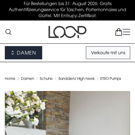
Für Bestellungen bis 31. August 2026: Gratis
Authentifizierungsservice für Taschen, Portemonnaies und
Gürtel. Mit Entrupy-Zertifikat.
DAMEN
Verkaufe mit uns
Home
/
Damen
/
Schuhe
/
Sandalen/ High heels
/
ETRO Pumps