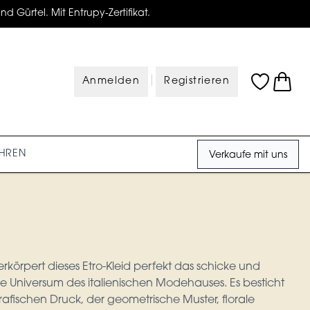
d Gürtel. Mit Entrupy-Zertifikat.
|
Anmelden
Registrieren
HREN
Verkaufe mit uns
verkörpert dieses Etro-Kleid perfekt das schicke und
e Universum des italienischen Modehauses. Es besticht
afischen Druck, der geometrische Muster, florale