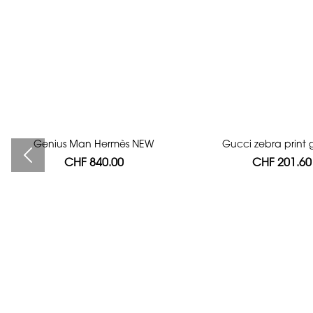
Genius Man Hermès NEW
Bag authentication
Gucci zebra print g
CHF 840.00
CHF 112.00
CHF 201.60