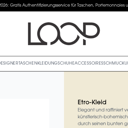
2026: Gratis Authentifizierungsservice für Taschen, Portemonnaies un
DESIGNER
TASCHEN
KLEIDUNG
SCHUHE
ACCESSOIRES
SCHMUCK
U
Etro-Kleid
Elegant und raffiniert 
künstlerisch-bohemisch
durch seinen bunten gr