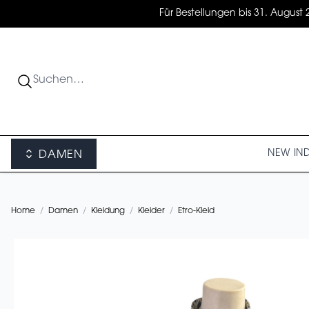
Für Bestellungen bis 31. August 
NEW IN
DAMEN
Home
/
Damen
/
Kleidung
/
Kleider
/
Etro-Kleid