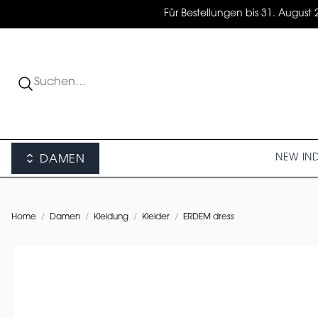
Für Bestellungen bis 31. August 
NEW IN
DAMEN
Home
/
Damen
/
Kleidung
/
Kleider
/
ERDEM dress