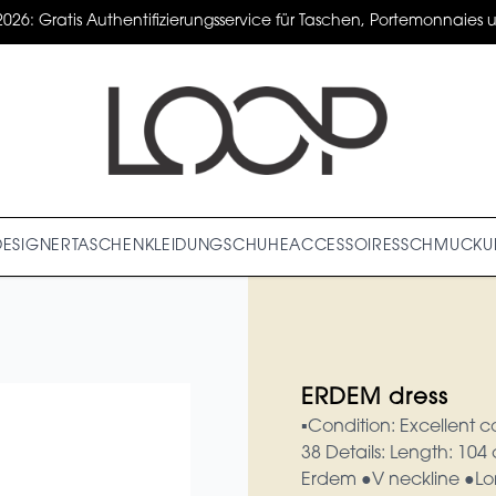
2026: Gratis Authentifizierungsservice für Taschen, Portemonnaies un
DESIGNER
TASCHEN
KLEIDUNG
SCHUHE
ACCESSOIRES
SCHMUCK
U
ERDEM dress
▪︎Condition: Excellent c
38 Details: Length: 10
Erdem ●V neckline ●Lon