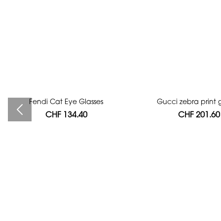
Fendi Cat Eye Glasses
Bag authentication
Gucci zebra print g
CHF 134.40
CHF 112.00
CHF 201.60