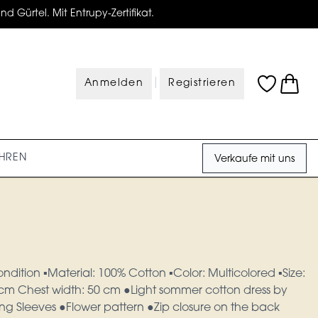
d Gürtel. Mit Entrupy-Zertifikat.
|
Anmelden
Registrieren
HREN
Verkaufe mit uns
ondition ▪︎Material: 100% Cotton ▪︎Color: Multicolored ▪︎Size:
4 cm Chest width: 50 cm ●Light sommer cotton dress by
g Sleeves ●Flower pattern ●Zip closure on the back