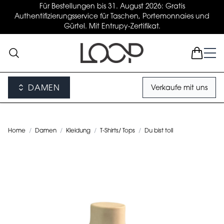
Für Bestellungen bis 31. August 2026: Gratis
Authentifizierungsservice für Taschen, Portemonnaies und
Gürtel. Mit Entrupy-Zertifikat.
DAMEN
Verkaufe mit uns
Home
/
Damen
/
Kleidung
/
T-Shirts/ Tops
/
Du bist toll