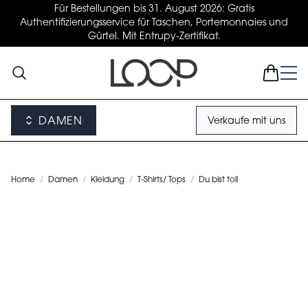
Für Bestellungen bis 31. August 2026: Gratis
Authentifizierungsservice für Taschen, Portemonnaies und
Gürtel. Mit Entrupy-Zertifikat.
DAMEN
Verkaufe mit uns
Home
/
Damen
/
Kleidung
/
T-Shirts/ Tops
/
Du bist toll