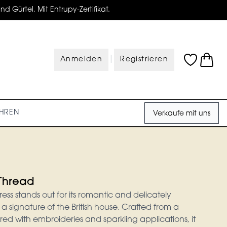
d Gürtel. Mit Entrupy-Zertifikat.
|
Anmelden
Registrieren
HREN
Verkaufe mit uns
Thread
ess stands out for its romantic and delicately
 signature of the British house. Crafted from a
red with embroideries and sparkling applications, it