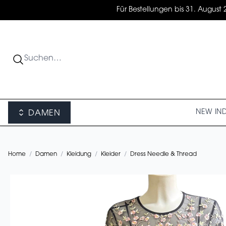
Für Bestellungen bis 31. August 
NEW IN
DAMEN
Home
/
Damen
/
Kleidung
/
Kleider
/
Dress Needle & Thread