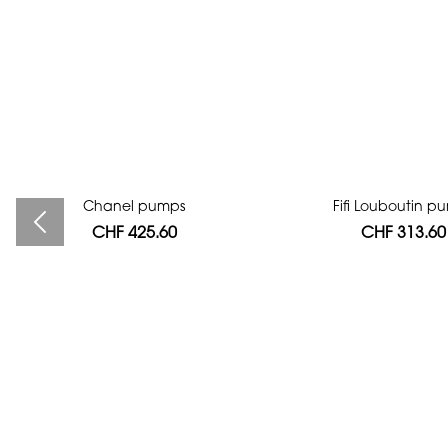
Bag authentication
Chanel pumps
Fifi Louboutin p
CHF 425.60
CHF 112.00
CHF 313.60