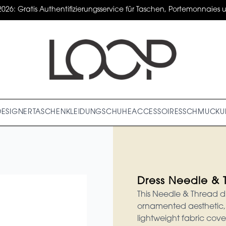
2026: Gratis Authentifizierungsservice für Taschen, Portemonnaies un
DESIGNER
TASCHEN
KLEIDUNG
SCHUHE
ACCESSOIRES
SCHMUCK
U
Dress Needle & 
This Needle & Thread dr
ornamented aesthetic, a
lightweight fabric cove