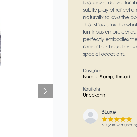
features a dense floral 
subtle play of reflecti
naturally follows the bo
that structures the wh
luminous embroideries.
perfectly embodies the 
romantic silhouettes co
special occasions.
Designer
Needle &amp; Thread
Kaufjahr
Unbekannt
BLuxe
5.0 (2 Bewertungen)