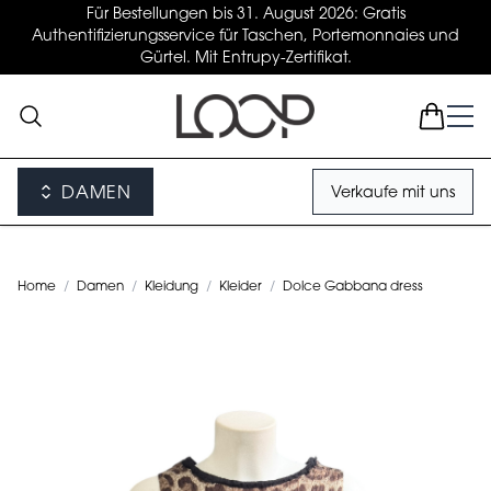
Für Bestellungen bis 31. August 2026: Gratis
Authentifizierungsservice für Taschen, Portemonnaies und
Gürtel. Mit Entrupy-Zertifikat.
DAMEN
Verkaufe mit uns
Home
/
Damen
/
Kleidung
/
Kleider
/
Dolce Gabbana dress