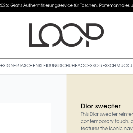
2026: Gratis Authentifizierungsservice für Taschen, Portemonnaies un
DESIGNER
TASCHEN
KLEIDUNG
SCHUHE
ACCESSOIRES
SCHMUCK
U
Dior sweater
This Dior sweater reinter
contemporary touch, cha
features the iconic navy