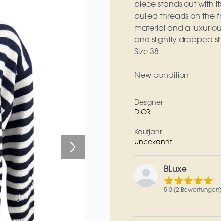
piece stands out with it
pulled threads on the f
material and a luxurious
and slightly dropped s
Size 38
New condition
Designer
DIOR
Kaufjahr
Unbekannt
BLuxe
5.0 (2 Bewertungen)