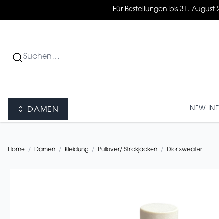
Für Bestellungen bis 31. August 
NEW IN
DAMEN
Home
/
Damen
/
Kleidung
/
Pullover/ Strickjacken
/
Dior sweater