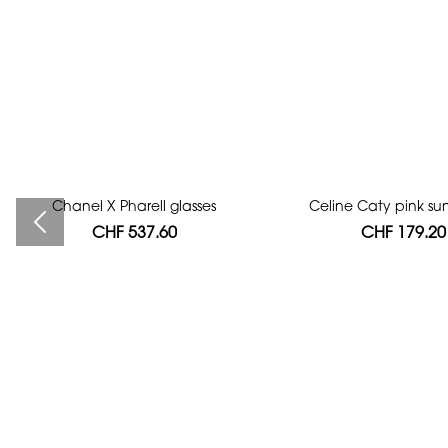
Chanel X Pharell glasses
Bag authentication
Celine Caty pink su
CHF 537.60
CHF 112.00
CHF 179.20