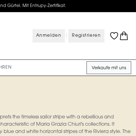
d Gürtel. Mit Entrupy-Zertifikat.
|
Anmelden
Registrieren
HREN
Verkaufe mit uns
prets the timeless sailor stripe with a rebellious and
racteristic of Maria Grazia Chiuri's collections. It
 blue and white horizontal stripes of the Riviera style. The