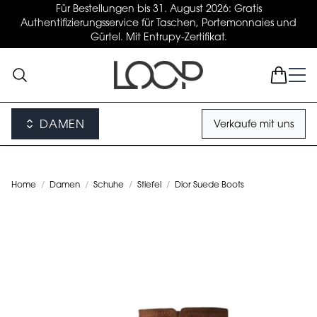
Für Bestellungen bis 31. August 2026: Gratis
Authentifizierungsservice für Taschen, Portemonnaies und
Gürtel. Mit Entrupy-Zertifikat.
DAMEN
Verkaufe mit uns
Home
/
Damen
/
Schuhe
/
Stiefel
/
Dior Suede Boots